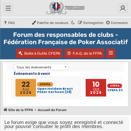
FAQ
Palette de couleurs
S’enregistrer
Connexion
Forum des responsables de clubs -
Fédération Française de Poker Associatif
(Ouvre un nouvel onglet)
(Ouvre un nouvel
Ouvre et ferm
Boite à Outils CFEPA
F.A.Q. de la FFPA
Site de la FFPA
Accueil du Forum
Le forum exige que vous soyez enregistré et connecté
pour pouvoir consulter le profil des membres.