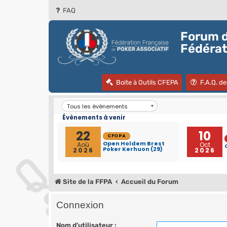
FAQ
Forum d
Fédérat
(Ouvre un nouve
Boite à Outils CFEPA
F.A.Q. de
Site de la FFPA
Accueil du Forum
Connexion
Nom d’utilisateur :