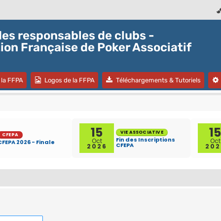
es responsables de clubs -
ion Française de Poker Associatif
l onglet)
(Ouvre un nouvel onglet)
(Ouvre un nouvel onglet)
(Ouvre
 la FFPA
Logos de la FFPA
Téléchargements & Tutoriels